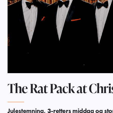
The Rat Pack at Chr
Julestemning, 3-retters middag og sto