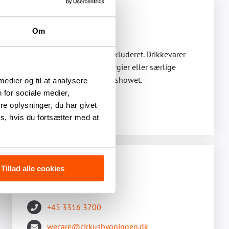
Menu & drikke
Om
En 3-retters middag er inkluderet. Drikkevarer
købes separat. Oplys allergier eller særlige
ønsker senest en uge før showet.
 medier og til at analysere
 for sociale medier,
e oplysninger, du har givet
Se menu og drikke
s, hvis du fortsætter med at
Tillad alle cookies
Book billetter
+45 3316 3700
wecare@cirkusbygningen.dk