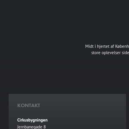
Midt i hjertet af Køben
store oplevelser sid
KONTAKT
Cirkusbygningen
Jernbanegade 8