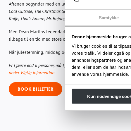
Aftenen begynder med en lækker 3-retters middag, inden sce
Cold Outside
,
The Christmas Song
og
Let It Snow
. Derudover ven
Samtykke
Knife
,
That’s Amore
,
Mr. Bojangles
og selvfølgelig
New York, New
Med Dean Martins legendariske Golddiggers og det anmelder
Denne hjemmeside bruger c
tilbage til en tid med store orkestre, elegante aftener og ægt
Vi bruger cookies til at tilpas
Når julestemning, middag og store klassikere samles til en he
vores trafik. Vi deler også o
annonceringspartnere og anal
Er I færre end 6 personer, må I forvente at skulle dele bordet med e
dem, eller som de har indsaml
under Vigtig information
.
anvende vores hjemmeside.
BOOK BILLETTER
Kun nødvendige cook