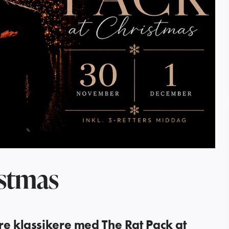
istmas
re klassikere med The Rat Pack at