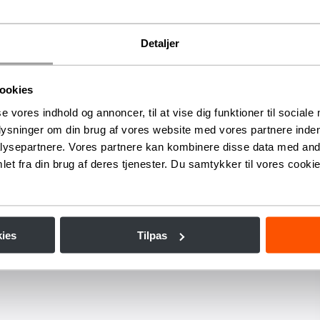
nen fyldes med julefavoritter som
White Christmas
,
Baby It’s
ter alle de ikoniske Rat Pack-hits, publikum elsker:
Mack the
Detaljer
 York
.
roste Manhattan Swing Orchestra bliver gæsterne taget med
ookies
e julestemning.
se vores indhold og annoncer, til at vise dig funktioner til sociale
lt særlig aften.
plysninger om din brug af vores website med vores partnere inden
ysepartnere. Vores partnere kan kombinere disse data med andr
t andet selskab, men det kan jo kun blive ekstra festligt.
Læs mere
et fra din brug af deres tjenester. Du samtykker til vores cookie
ies
Tilpas