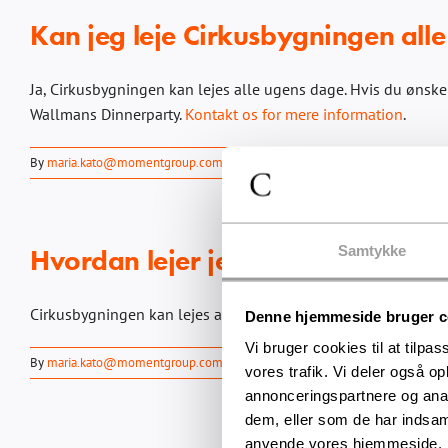
Kan jeg leje Cirkusbygningen all
Ja, Cirkusbygningen kan lejes alle ugens dage. Hvis du ønske
Wallmans Dinnerparty.
Kontakt os for mere information
.
By
maria.kato@momentgroup.com
|
2025-03-10
|
Leje af bygningen
|
Kom
Samtykke
Hvordan lejer jeg Cirkusbygning
Cirkusbygningen kan lejes af selskaber mellem 200-1000 per
Denne hjemmeside bruger c
Vi bruger cookies til at tilpas
By
maria.kato@momentgroup.com
|
2025-03-10
|
Leje af bygningen
|
Kom
vores trafik. Vi deler også o
annonceringspartnere og anal
dem, eller som de har indsaml
anvende vores hjemmeside.