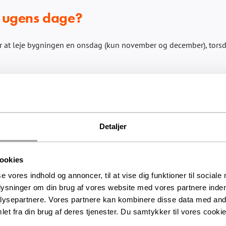
inkluderet?
e ugens dage?
r at leje bygningen en onsdag (kun november og december), torsda
til
mentarer lukket
Kan
jeg
leje
Cirkusbygningen
Detaljer
en?
alle
ugens
dage?
soner. Kontakte os via telefon
+45 3316 3700
, mail
event@cirku
ookies
se vores indhold og annoncer, til at vise dig funktioner til sociale
til
mentarer lukket
plysninger om din brug af vores website med vores partnere inden
Hvordan
ysepartnere. Vores partnere kan kombinere disse data med andr
lejer
et fra din brug af deres tjenester. Du samtykker til vores cookie
jeg
Cirkusbygningen?