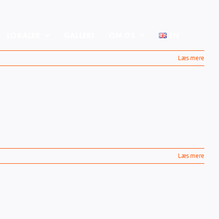
LOKALER
GALLERI
OM OS
EN
Læs mere
Læs mere