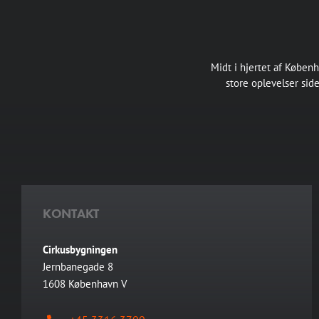
Midt i hjertet af Køben
store oplevelser sid
KONTAKT
Cirkusbygningen
Jernbanegade 8
1608 København V