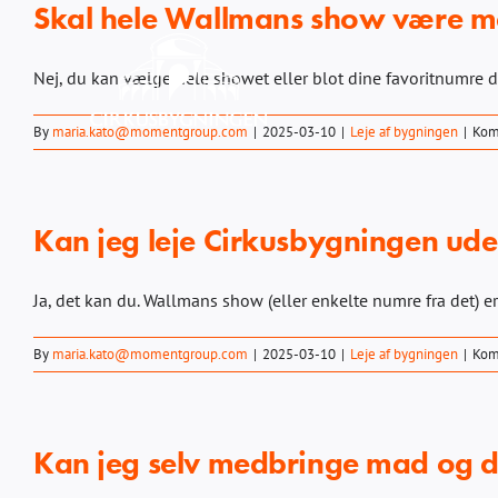
Skal hele Wallmans show være 
Skip
to
content
Nej, du kan vælge hele showet eller blot dine favoritnumre de
By
maria.kato@momentgroup.com
|
2025-03-10
|
Leje af bygningen
|
Kom
Kan jeg leje Cirkusbygningen ud
Ja, det kan du. Wallmans show (eller enkelte numre fra det) e
By
maria.kato@momentgroup.com
|
2025-03-10
|
Leje af bygningen
|
Kom
Kan jeg selv medbringe mad og d