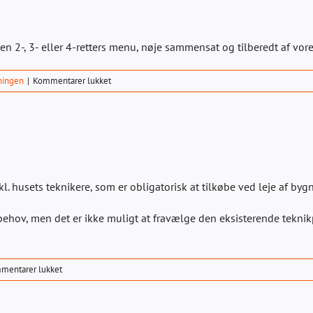
n 2-, 3- eller 4-retters menu, nøje sammensat og tilberedt af vor
til
ningen
|
Kommentarer lukket
Kan
jeg
selv
medbringe
mad
og
drikke?
. husets teknikere, som er obligatorisk at tilkøbe ved leje af byg
ehov, men det er ikke muligt at fravælge den eksisterende teknikp
til
mentarer lukket
Er
der
teknikpakke