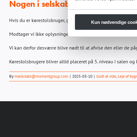
Nogen i selskabet sidder i køresto
Hvis du er kørestolsbruger, gangbesværet eller på anden måde
Kun nødvendige cook
Modtager vi ikke oplysningerne inden dit besøg, er det ikke
Vi kan derfor desværre blive nødt til at afvise den eller de
Kørestolsbrugere bliver altid placeret på 5. niveau i salen og 
By
maria.kato@momentgroup.com
|
2025-03-10
|
Godt at vide
,
Leje af byg