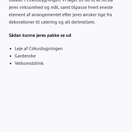
jeres virksomhed og mål, samt tilpasse hvert eneste
element af arrangementet efter jeres ønsker lige fra
dekorationer til catering og alt derimellem.
Sådan kunne jeres pakke se ud
Leje af Cirkusbygningen
Garderobe
Velkomstdrink
3-retters menu –
se menuen her
.
Ad libitum pakke (3 timer med øl, vin og sodavand)
Filtreret vand i karafler
Kaffe/te
Wallmans show
(eller udvalgte shownumre)
Natklub med DJ
Basis teknikpakke inkl. egne teknikere
PROGRAM